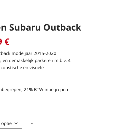
en Subaru Outback
Prijsklasse:
9
€
469,00 €
tot
tback modeljaar 2015-2020.
538,99 €
g en gemakkelijk parkeren m.b.v. 4
Acoustische en visuele
e inbegrepen, 21% BTW inbegrepen