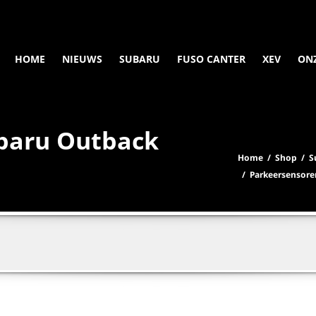
HOME
NIEUWS
SUBARU
FUSO CANTER
XEV
ON
baru Outback
Home
/
Shop
/
S
/ Parkeersensore