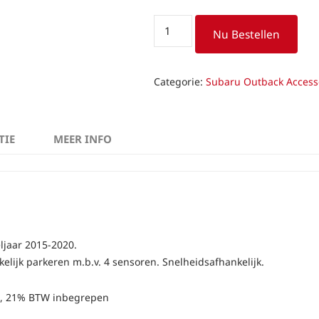
Parkeersensoren
Nu Bestellen
Subaru
Outback
aantal
Categorie:
Subaru Outback Access
TIE
MEER INFO
jaar 2015-2020.
elijk parkeren m.b.v. 4 sensoren. Snelheidsafhankelijk.
en, 21% BTW inbegrepen