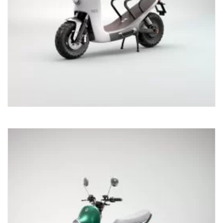
Elektrische scooter NITO NES 5
5.925,00
€