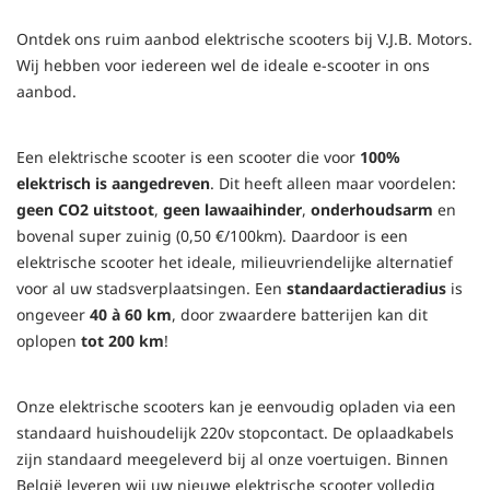
Ontdek ons ruim aanbod elektrische scooters bij V.J.B. Motors.
Wij hebben voor iedereen wel de ideale e-scooter in ons
aanbod.
Een elektrische scooter is een scooter die voor
100%
elektrisch is aangedreven
. Dit heeft alleen maar voordelen:
geen CO2 uitstoot
,
geen lawaaihinder
,
onderhoudsarm
en
bovenal super zuinig (0,50 €/100km). Daardoor is een
elektrische scooter het ideale, milieuvriendelijke alternatief
voor al uw stadsverplaatsingen. Een
standaardactieradius
is
ongeveer
40 à 60 km
, door zwaardere batterijen kan dit
oplopen
tot 200 km
!
Onze elektrische scooters kan je eenvoudig opladen via een
standaard huishoudelijk 220v stopcontact. De oplaadkabels
zijn standaard meegeleverd bij al onze voertuigen. Binnen
België leveren wij uw nieuwe elektrische scooter volledig