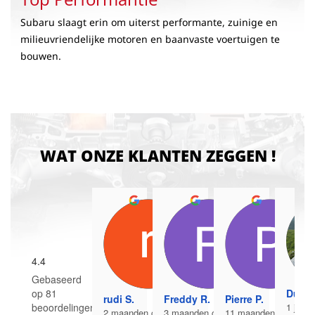
Subaru slaagt erin om uiterst performante, zuinige en
milieuvriendelijke motoren en baanvaste voertuigen te
bouwen.
WAT ONZE KLANTEN ZEGGEN !
4.4
Gebaseerd
op 81
Duje V
rudi S.
Freddy R.
Pierre P.
beoordelingen
1 jaar 
2 maanden geleden
3 maanden geleden
11 maanden geleden