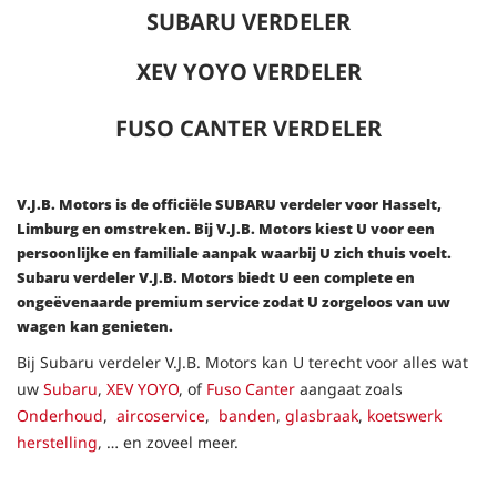
SUBARU VERDELER
XEV YOYO VERDELER
FUSO CANTER
VERDELER
V.J.B. Motors is de officiële SUBARU verdeler voor Hasselt,
Limburg en omstreken. Bij V.J.B. Motors kiest U voor een
persoonlijke en familiale aanpak waarbij U zich thuis voelt.
Subaru verdeler V.J.B. Motors biedt U een complete en
ongeëvenaarde premium service zodat U zorgeloos van uw
wagen kan genieten.
Bij Subaru verdeler V.J.B. Motors kan U terecht voor alles wat
uw
Subaru
,
XEV YOYO
, of
Fuso Canter
aangaat zoals
Onderhoud
,
aircoservice
,
banden
,
glasbraak
,
koetswerk
herstelling
, … en zoveel meer.