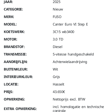
JAAR:
2025
CATEGORIE:
Nieuw
MERK:
FUSO
MODEL:
Canter Euro VI Step E
KOETSWERK:
3C15 wb3400
MOTOR:
3.0 TD
BRANDSTOF:
Diesel
TRANSMISSIE:
5-vitesse handgeschakeld
AANDRIJFLIJN:
Achterwielaandrijving
BUITENKLEUR:
Wit
INTERIEURKLEUR:
Grijs
LOCATIE:
Hasselt
PRIJS:
43.650€
OPMERKING:
Nettoprijs excl. BTW
incl. homologatie en technische
EXTRA OPMERKING:
controle