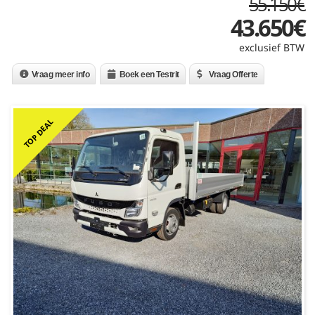
55.150€
43.650
€
exclusief BTW
Vraag meer info
Boek een Testrit
Vraag Offerte
TOP DEAL