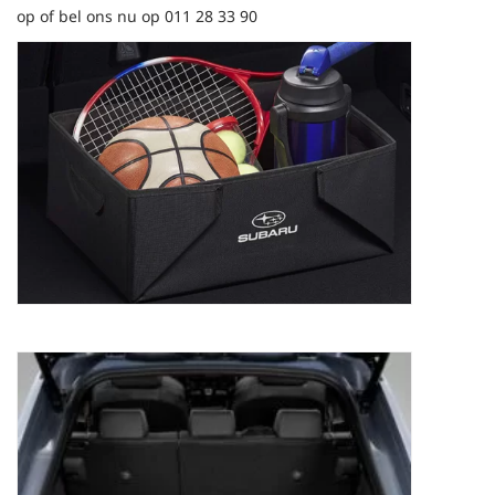
op of bel ons nu op 011 28 33 90
Bagagebox Subaru
62,21
€
Bagagemat Subaru Solterra
Prijsklasse:
90,83
€
-
136,21
€
90,83 €
Dit
tot
product
136,21 €