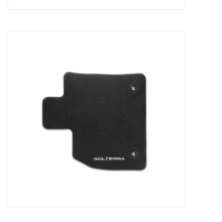
Tapijten Subaru Solterra
73,62
€