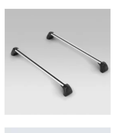
Dakdragerset Subaru Solterra
673,23
€