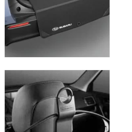
Kleerhanger Subaru
63,54
€