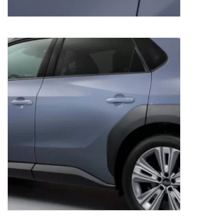
Beschermfolie portierrand Subaru Solterra
81,55
€