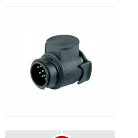
Koppelstuk Trekhaak 13 > 7 pin Subaru
18,76
€
Marterverjagerset ultrasoon Subaru