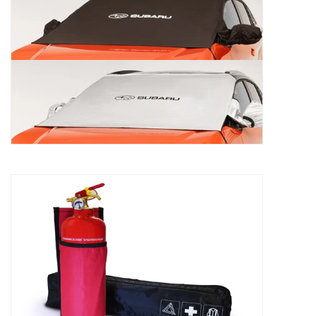
85,52
€
Wettelijke kit Subaru
42,35
€