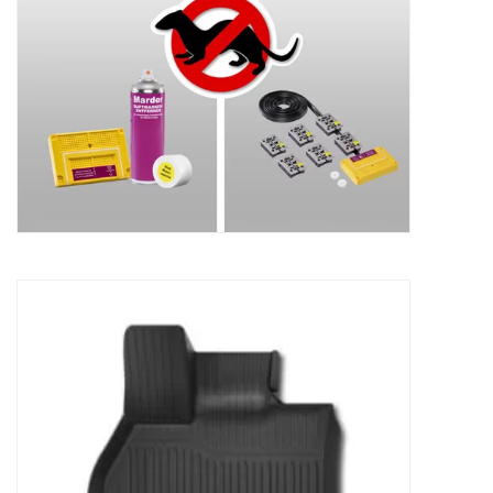
155,00
€
Rubberen tapijten Subaru Solterra
102,08
€