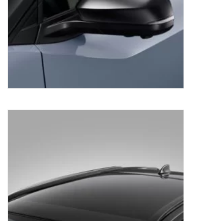
Beschermfolie dak Subaru Solterra
100,68
€