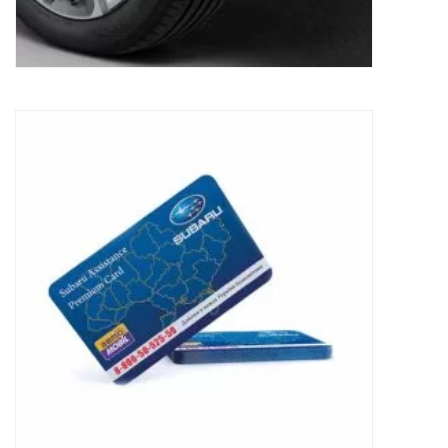
Subaru Assistance Lifetime
54,99
€