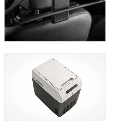
Koelbox Subaru
349,41
€