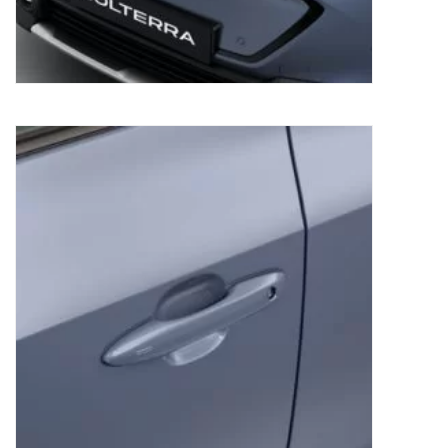
Beschermfolie portierhandgreep Subaru
Solterra
28,58
€