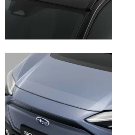
Beschermfolie motorkap Subaru Solterra
330,50
€