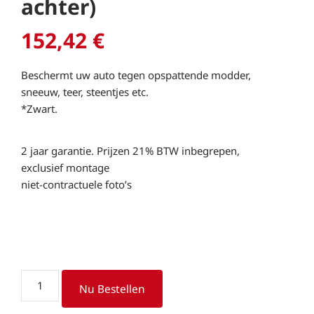
achter)
152,42
€
Beschermt uw auto tegen opspattende modder,
sneeuw, teer, steentjes etc.
*Zwart.
2 jaar garantie. Prijzen 21% BTW inbegrepen,
exclusief montage
niet-contractuele foto’s
Spatlappen
Nu Bestellen
(voor
en