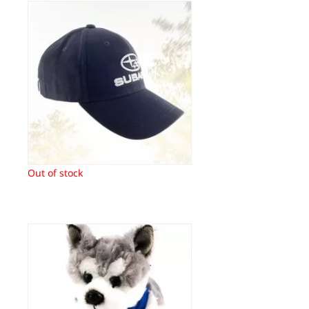
Baseball Cap Navy Subaru
14,90
€
Out of stock
Husky Subaru
26,95
€