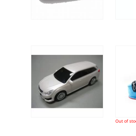
Schaalmodel Subaru Legacy TW
Skisch
Pearl White
6,55
€
Out of sto