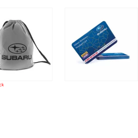
porttas Subaru
Subaru Assistance Lifetime
8,91
€
54,99
€
ck