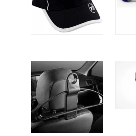
Kleerhanger Subaru
63,54
€