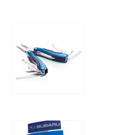
Multitool Grip Subaru
39,80
€
Parkeerschijf Subaru