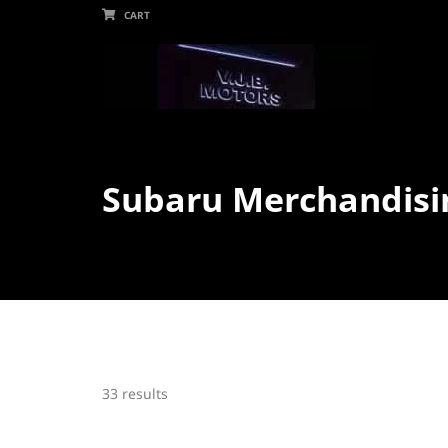
CART
Subaru Merchandisi
33 results