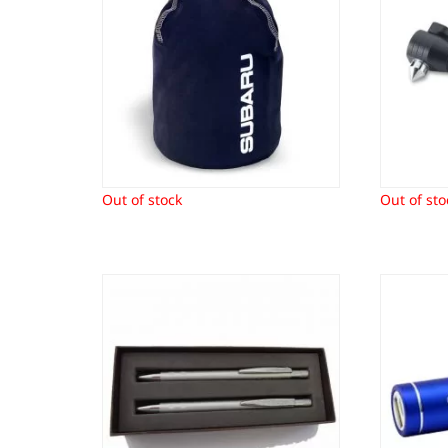
11,89
€
Out of stock
Out of sto
Pennenset “Briljant Line”
Po
Subaru
23,96
€