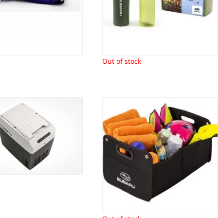
Out of stock
Koelbox Subaru
Kofferbak doos Subaru
349,41
€
23,90
€