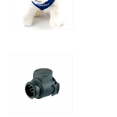
Koppelstuk Trekhaak 13 > 7 pin
Subaru
18,76
€