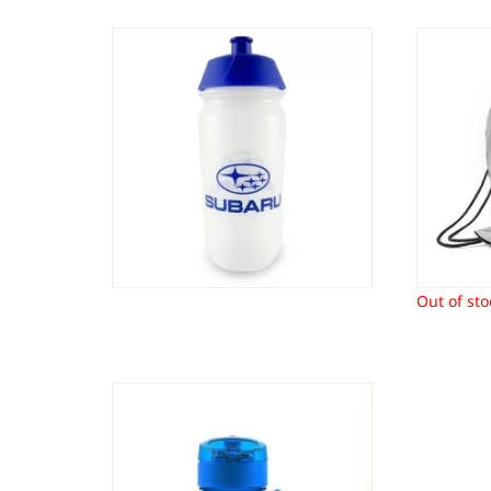
Sportbidon Subaru
S
4,10
€
Out of sto
Waterfles Subaru
8,91
€