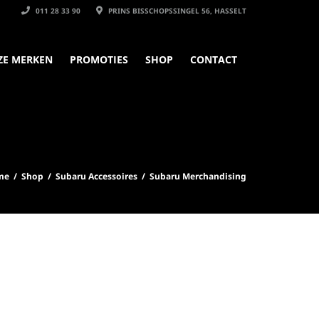
011 28 33 90
PRINS BISSCHOPSSINGEL 56, HASSELT
ZE MERKEN
PROMOTIES
SHOP
CONTACT
me
/
Shop
/
Subaru Accessoires
/ Subaru Merchandising