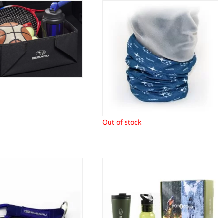
gagebox Subaru
Bandana Subaru
62,21
€
6,90
€
Out of stock
jnhaak sleutelhanger
Geschenkset Hot & Cold
Subaru
36,91
€
4,01
€