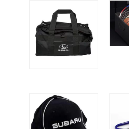
2-in-1-tas Subaru
Ba
79,50
€
Baseball pet Kinderen Subaru
Carabi
9,75
€