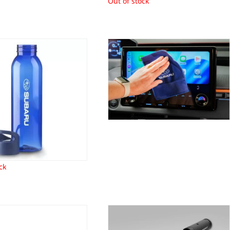
Out of stock
co-waterfles Subaru
Microvezeldoek Subaru
14,96
€
8,98
€
ck
odhamer Subaru
Oplaadbare zaklamp Subaru