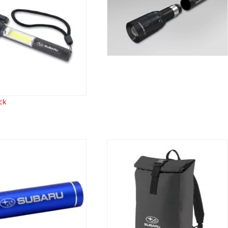
12,90
€
80,55
€
ck
werbank Subaru
Roll-Top Rugzak Subaru
37,75
€
57,90
€