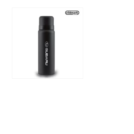
Thermosfles Subaru
22,91
€