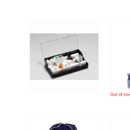
Lampenset Subaru (model
Luxe e
afhankelijk)
26,14
€
Out of sto
Muts Subaru
No