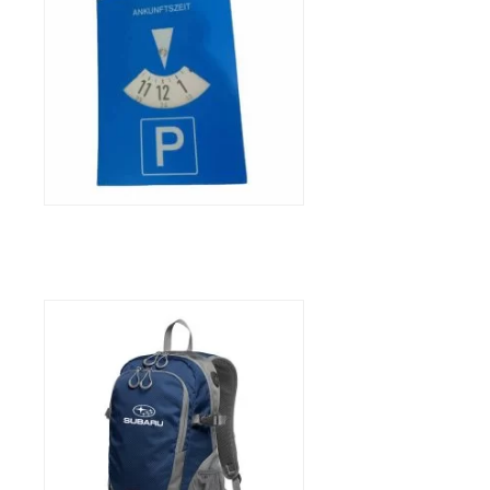
3,23
€
Rugzak STEP Subaru
42,89
€