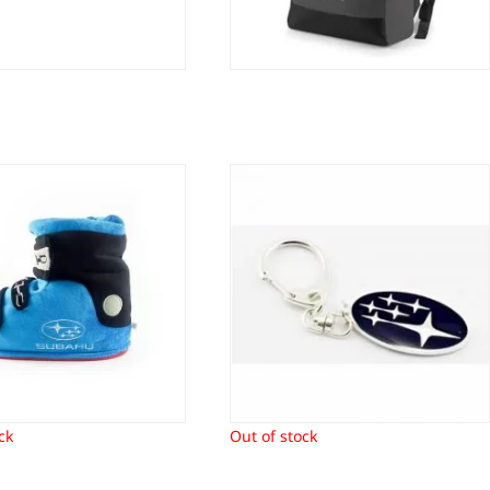
oenpantoffels Subaru
Sleutelhanger logo subaru
14,80
€
4,25
€
ck
Out of stock