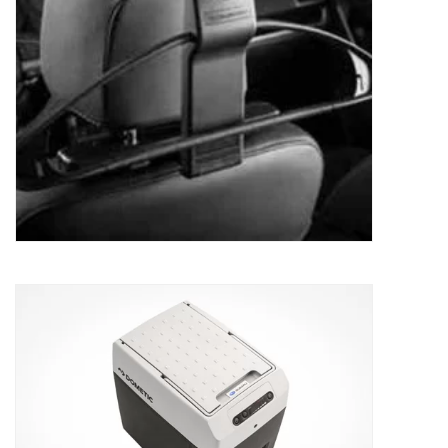
Koelbox Subaru
349,41
€