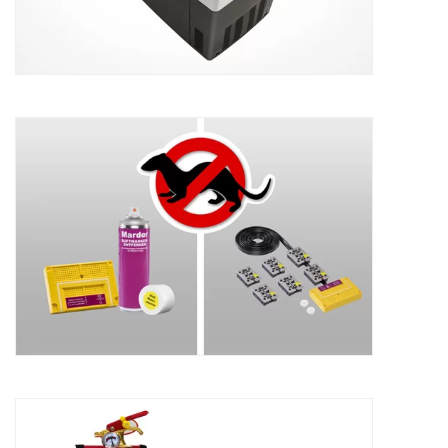
Marterverjagerset ultrasoon Subaru
155,00
€
Wettelijke kit Subaru
42,35
€