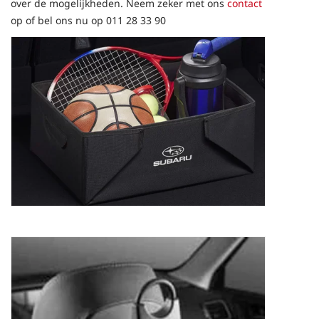
over de mogelijkheden. Neem zeker met ons
contact
op of bel ons nu op 011 28 33 90
Bagagebox Subaru
62,21
€
Kleerhanger Subaru
63,54
€