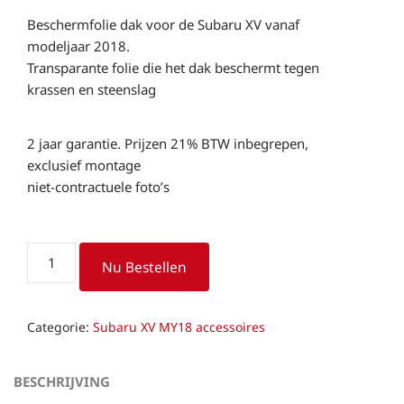
Beschermfolie dak voor de Subaru XV vanaf
modeljaar 2018.
Transparante folie die het dak beschermt tegen
krassen en steenslag
2 jaar garantie. Prijzen 21% BTW inbegrepen,
exclusief montage
niet-contractuele foto’s
Beschermfolie
Nu Bestellen
dak
Subaru
XV
Categorie:
Subaru XV MY18 accessoires
2018
aantal
BESCHRIJVING